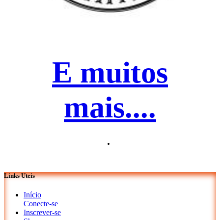
E muitos
mais....
.
Links Uteis
Início
Conecte-se
Inscrever-se