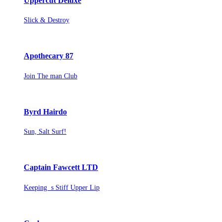
Uppercut Deluxe
Slick & Destroy
Apothecary 87
Join The man Club
Byrd Hairdo
Sun, Salt Surf!
Captain Fawcett LTD
Keeping s Stiff Upper Lip