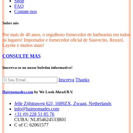
Shop
FAQ
Contate-nos
Sobre nós
Por mais de 40 anos, o orgulhoso fornecedor de barbearias em todos
os lugares! Importador e fornecedor oficial de Suavecito, Reuzel,
Layrite e muitos mais!
CONSULTE MAS
Inscreva-se no nosso boletim informativo!
Inscreva
Thanks
Hairpomades.com
by We Look Ahead B.V.
Jelle Zijlstraweg 62J, 1689ZX, Zwaag, Netherlands
info@hairpomades.com
+31 (0) 228 51 85 76
CUBA: NL854624533B01
C of C: 62061577